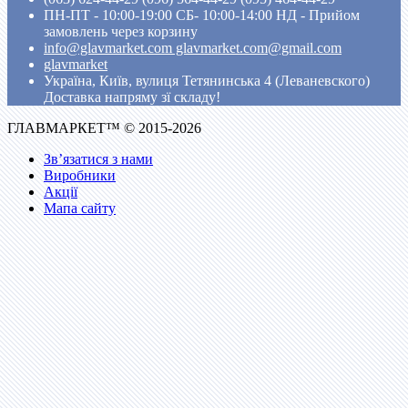
ПН-ПТ - 10:00-19:00 CБ- 10:00-14:00 НД - Прийом
замовлень через корзину
info@glavmarket.com glavmarket.com@gmail.com
glavmarket
Україна, Київ, вулиця Тетянинська 4 (Леваневского)
Доставка напряму зї складу!
ГЛАВМАРКЕТ™ © 2015-2026
Зв’язатися з нами
Виробники
Акції
Мапа сайту