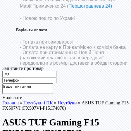
Марії Примаченко 24 (
Першотравнева 24)
- Новою пошто по Україні
Варіанти оплати
- Готівка при самовивозі
- Оплата на карту в Приват/Моно
+ комісія банка
- Оплата при отриманні на Новій Пошті
(наложений платіж) після попередньої
передоплати в розмірі доставки в обидві сторони
Запитайте про товар
Надіслати
Головна
»
Ноутбуки і ПК
»
Ноутбуки
» ASUS TUF Gaming F15
FX507VI (FX507VI-F15.I74070)
ASUS TUF Gaming F15