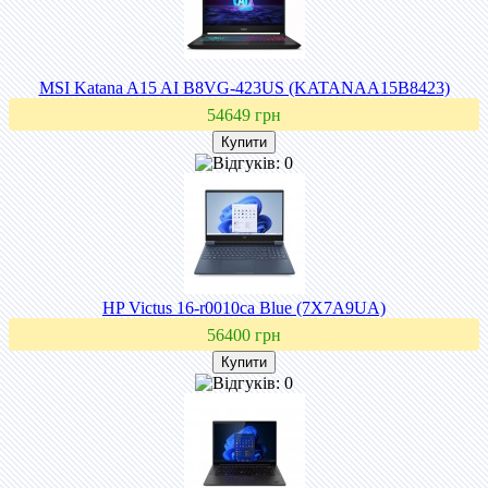
MSI Katana A15 AI B8VG-423US (KATANAA15B8423)
54649 грн
HP Victus 16-r0010ca Blue (7X7A9UA)
56400 грн