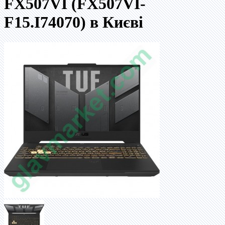
FX507VI (FX507VI-
F15.I74070) в Києві