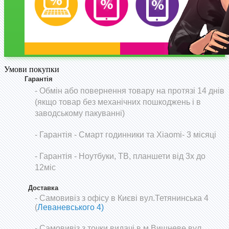
Умови покупки
Гарантія
- Обмін або повернення товару на протязі 14 днів
(якщо товар без механічних пошкоджень і в
заводському пакуванні)
-
Гарантія - Смарт годинники та Xiaomi- 3 місяці
- Гарантія - Ноутбуки, ТВ, планшети від 3х до
12міс
Доставка
- Самовивіз з офісу в Києві вул.Тетянинська 4
(
Леваневського 4)
- Самовивіз з точки видачі в м.Вишневе вул.