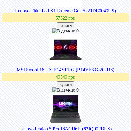
Lenovo ThinkPad X1 Extreme Gen 5 (21DE0049US)
57522 грн
MSI Sword 16 HX B14VFKG (B14VFKG-202US)
49549 грн
Lenovo Legion 5 Pro 16ACH6H (82JQ00FBUS)