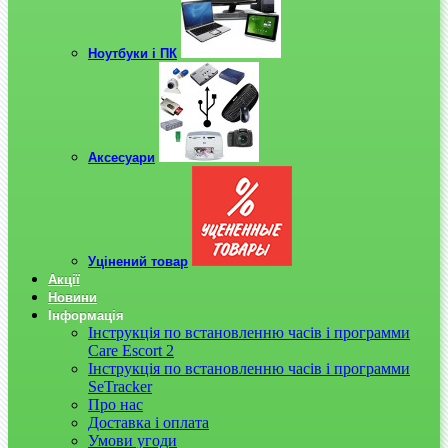
Ноутбуки і ПК
Аксесуари
Уцінений товар
Акції
Новини
Інформація
Інструкція по встановленню часів і программи
Care Escort 2
Інструкція по встановленню часів і программи
SeTracker
Про нас
Доставка і оплата
Умови угоди