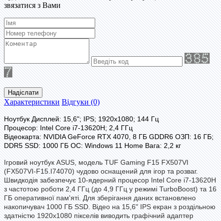
звязатися з Вами
Надіслати
Характеристики
Відгуки (0)
Ноутбук
Дисплей:
15,6";
IPS;
1920x1080;
144 Гц
Процесор:
Intel Core i7-13620H;
2,4 ГГц
Відеокарта:
NVIDIA GeForce RTX 4070, 8 ГБ GDDR6
ОЗП:
16 ГБ;
DDR5
SSD:
1000 ГБ
ОС:
Windows 11 Home
Вага:
2,2 кг
Ігровий ноутбук ASUS, модель TUF Gaming F15 FX507VI
(FX507VI-F15.I74070) чудово оснащений для ігор та розваг.
Швидкодія забезпечує 10-ядерний процесор Intel Core i7-13620H
з частотою роботи 2,4 ГГц (до 4,9 ГГц у режимі TurboBoost) та 16
ГБ оперативної пам'яті. Для зберігання даних встановлено
накопичувач 1000 ГБ SSD. Відео на 15,6" IPS екран з роздільною
здатністю 1920x1080 пікселів виводить графічний адаптер