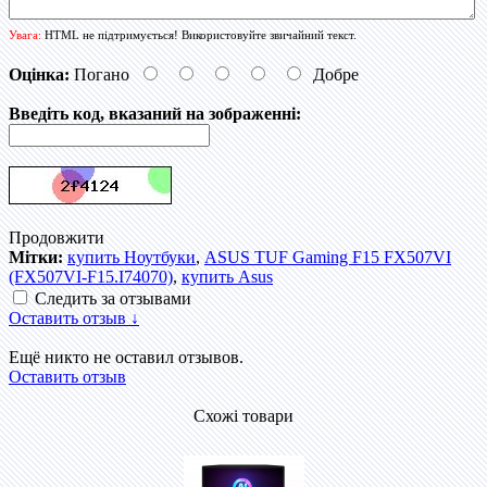
Увага:
HTML не підтримується! Використовуйте звичайний текст.
Оцінка:
Погано
Добре
Введіть код, вказаний на зображенні:
Продовжити
Мітки:
купить Ноутбуки
,
ASUS TUF Gaming F15 FX507VI
(FX507VI-F15.I74070)
,
купить Asus
Следить за отзывами
Оставить отзыв ↓
Ещё никто не оставил отзывов.
Оставить отзыв
Схожі товари