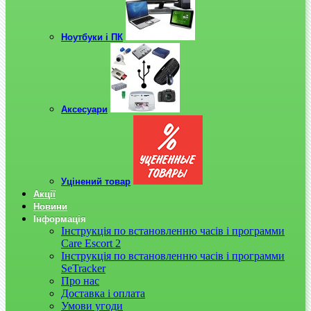
Ноутбуки і ПК
Аксесуари
Уцінений товар
Акції
Новини
Інформація
Інструкція по встановленню часів і программи
Care Escort 2
Інструкція по встановленню часів і программи
SeTracker
Про нас
Доставка і оплата
Умови угоди