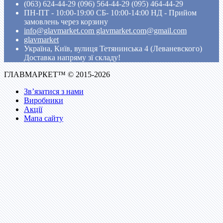
(063) 624-44-29 (096) 564-44-29 (095) 464-44-29
ПН-ПТ - 10:00-19:00 CБ- 10:00-14:00 НД - Прийом
замовлень через корзину
info@glavmarket.com glavmarket.com@gmail.com
glavmarket
Україна, Київ, вулиця Тетянинська 4 (Леваневского)
Доставка напряму зї складу!
ГЛАВМАРКЕТ™ © 2015-2026
Зв’язатися з нами
Виробники
Акції
Мапа сайту