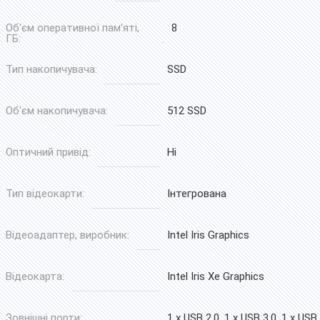
Об'єм оперативної пам'яті,
8
ГБ:
Тип накопичувача:
SSD
Об'єм накопичувача:
512 SSD
Оптичний привід:
Ні
Тип відеокарти:
Інтегрована
Відеоадаптер, виробник:
Intel Iris Graphics
Відеокарта:
Intel Iris Xe Graphics
Зовнішні порти:
1 x USB 2.0, 1 x USB 3.0, 1 x USB