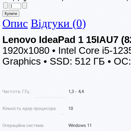
Опис
Відгуки (0)
Lenovo IdeaPad 1 15IAU7 
1920x1080 • Intel Core i5-1235
Graphics • SSD: 512 ГБ • ОС
Частота, ГГц :
1,3 - 4,4
Кількість ядер процесора:
10
Операційна система:
Windows 11