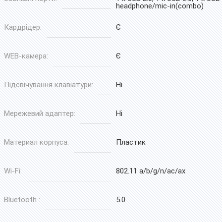
headphone/mic-in(combo)
Кардрідер:
Є
WEB-камера:
Є
Підсвічування клавіатури:
Ні
Мережевий адаптер:
Ні
Материал корпуса:
Пластик
Wi-Fi:
802.11 a/b/g/n/ac/ax
Bluetooth :
5.0