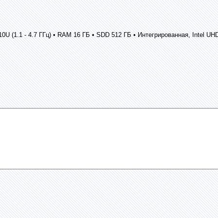
10710U (1.1 - 4.7 ГГц) • RAM 16 ГБ • SDD 512 ГБ • Интегрированная, Intel U