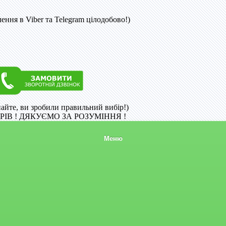
ння в Viber та Telegram цілодобово!)
найте, ви зробили правильний вибір!)
ІВ ! ДЯКУЄМО ЗА РОЗУМІННЯ !
Меню