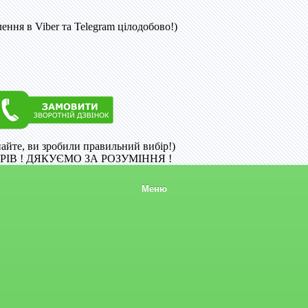
ння в Viber та Telegram цілодобово!)
найте, ви зробили правильний вибір!)
ІВ ! ДЯКУЄМО ЗА РОЗУМІННЯ !
Меню