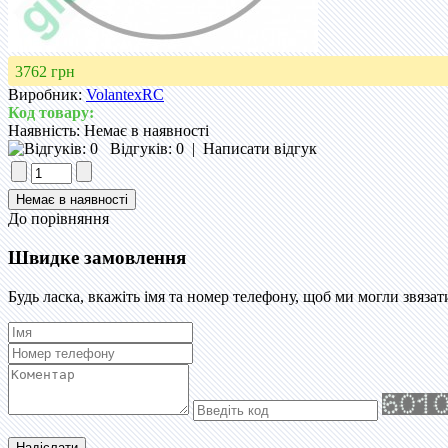
3762 грн
Виробник:
VolantexRC
Код товару:
Наявність:
Немає в наявності
Відгуків: 0
|
Написати відгук
До порівняння
Швидке замовлення
Будь ласка, вкажіть імя та номер телефону, щоб ми могли звязат
Надіслати