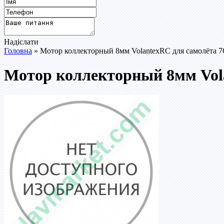
Надіслати
Головна
» Мотор коллекторный 8мм VolantexRC для самолёта 761
Мотор коллекторный 8мм Volan