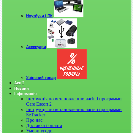
Ноутбуки і ПК
Аксесуари
Уцінений товар
Акції
Новини
Інформація
Інструкція по встановленню часів і программи
Care Escort 2
Інструкція по встановленню часів і программи
SeTracker
Про нас
Доставка і оплата
Умови угоди