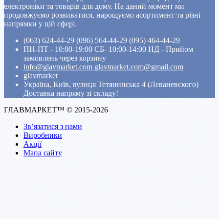
електроніки та товарів для дому. На даний момент ми
продовжуємо розвиватися, нарощуємо асортимент та різні
напрямки у цій сфері.
(063) 624-44-29 (096) 564-44-29 (095) 464-44-29
ПН-ПТ - 10:00-19:00 CБ- 10:00-14:00 НД - Прийом
замовлень через корзину
info@glavmarket.com glavmarket.com@gmail.com
glavmarket
Україна, Київ, вулиця Тетянинська 4 (Леваневского)
Доставка напряму зї складу!
ГЛАВМАРКЕТ™ © 2015-2026
Зв’язатися з нами
Виробники
Акції
Мапа сайту