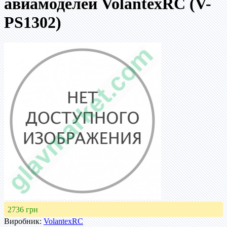
авиамоделей VolantexRC (V-
PS1302)
2736 грн
Виробник:
VolantexRC