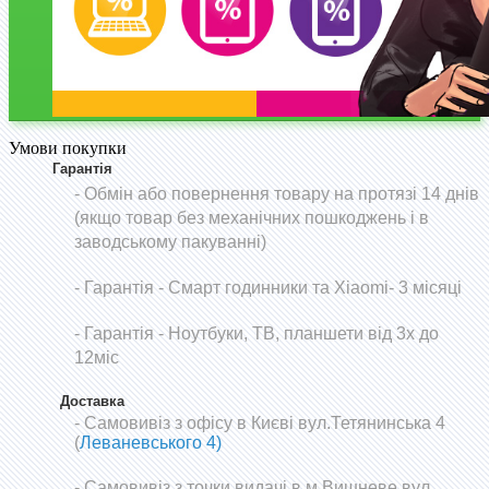
Умови покупки
Гарантія
- Обмін або повернення товару на протязі 14 днів
(якщо товар без механічних пошкоджень і в
заводському пакуванні)
-
Гарантія - Смарт годинники та Xiaomi- 3 місяці
- Гарантія - Ноутбуки, ТВ, планшети від 3х до
12міс
Доставка
- Самовивіз з офісу в Києві вул.Тетянинська 4
(
Леваневського 4)
- Самовивіз з точки видачі в м.Вишневе вул.