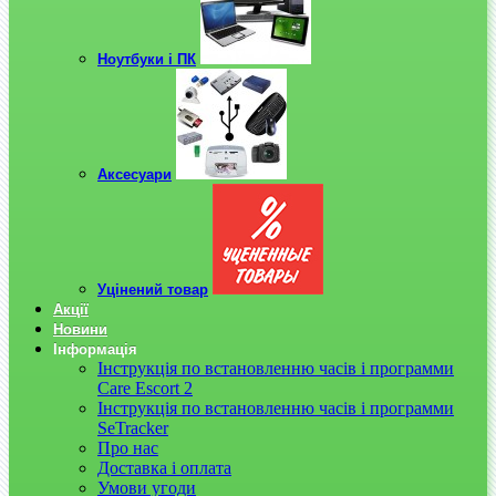
Ноутбуки і ПК
Аксесуари
Уцінений товар
Акції
Новини
Інформація
Інструкція по встановленню часів і программи
Care Escort 2
Інструкція по встановленню часів і программи
SeTracker
Про нас
Доставка і оплата
Умови угоди