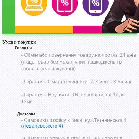
Умови покупки
Гарантія
- Обмін або повернення товару на протязі 14 днів
(якщо товар без механічних пошкоджень і в
заводському пакуванні)
-
Гарантія - Смарт годинники та Xiaomi- 3 місяці
- Гарантія - Ноутбуки, ТВ, планшети від 3х до
12міс
Доставка
- Самовивіз з офісу в Києві вул.Тетянинська 4
(
Леваневського 4)
- Самовивіз з точки видачі в м.Вишневе вул.