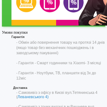
Умови покупки
Гарантія
- Обмін або повернення товару на протязі 14 днів
(якщо товар без механічних пошкоджень і в
заводському пакуванні)
-
Гарантія - Смарт годинники та Xiaomi- 3 місяці
- Гарантія - Ноутбуки, ТВ, планшети від 3х до
12міс
Доставка
- Самовивіз з офісу в Києві вул.Тетянинська 4
(
Леваневського 4)
- Самовивіз з точки видачі в м.Вишневе вул.