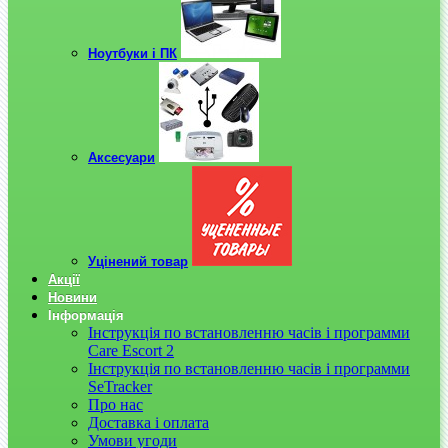
Ноутбуки і ПК
Аксесуари
Уцінений товар
Акції
Новини
Інформація
Інструкція по встановленню часів і программи
Care Escort 2
Інструкція по встановленню часів і программи
SeTracker
Про нас
Доставка і оплата
Умови угоди