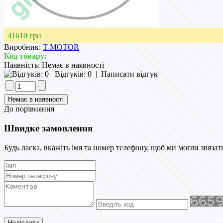
41610 грн
Виробник:
T-MOTOR
Код товару:
Наявність:
Немає в наявності
Відгуків: 0
|
Написати відгук
До порівняння
Швидке замовлення
Будь ласка, вкажіть імя та номер телефону, щоб ми могли звязат
Надіслати