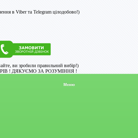
ння в Viber та Telegram цілодобово!)
найте, ви зробили правильний вибір!)
ІВ ! ДЯКУЄМО ЗА РОЗУМІННЯ !
Меню