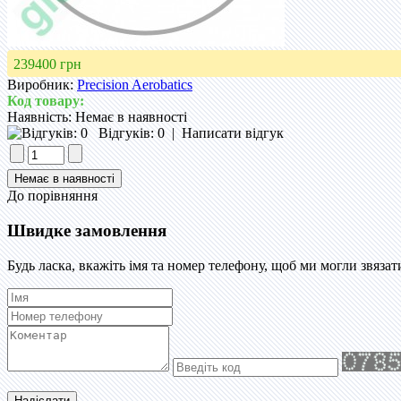
239400 грн
Виробник:
Precision Aerobatics
Код товару:
Наявність:
Немає в наявності
Відгуків: 0
|
Написати відгук
До порівняння
Швидке замовлення
Будь ласка, вкажіть імя та номер телефону, щоб ми могли звязат
Надіслати