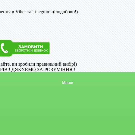
ння в Viber та Telegram цілодобово!)
найте, ви зробили правильний вибір!)
ІВ ! ДЯКУЄМО ЗА РОЗУМІННЯ !
Меню