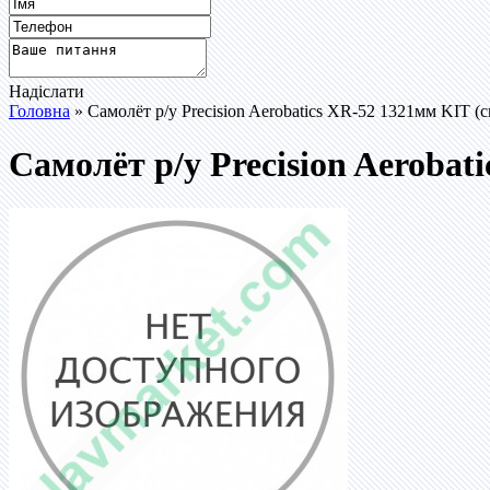
Надіслати
Головна
» Самолёт р/у Precision Aerobatics XR-52 1321мм KIT (
Самолёт р/у Precision Aerobat