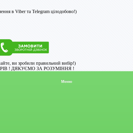
ння в Viber та Telegram цілодобово!)
найте, ви зробили правильний вибір!)
ІВ ! ДЯКУЄМО ЗА РОЗУМІННЯ !
Меню