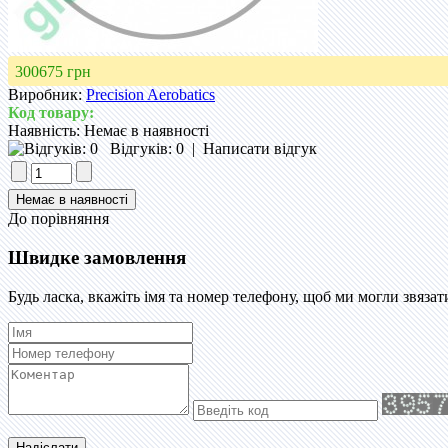
300675 грн
Виробник:
Precision Aerobatics
Код товару:
Наявність:
Немає в наявності
Відгуків: 0
|
Написати відгук
До порівняння
Швидке замовлення
Будь ласка, вкажіть імя та номер телефону, щоб ми могли звязат
Надіслати