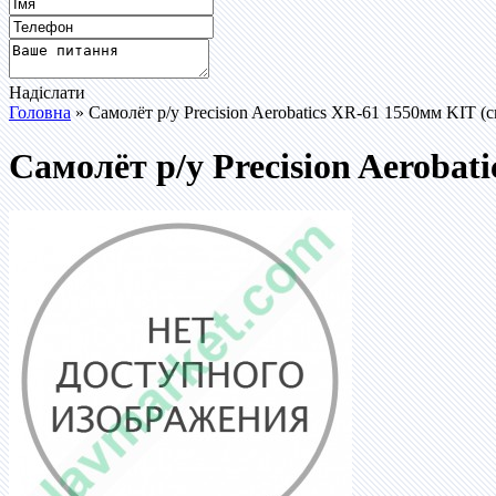
Надіслати
Головна
» Самолёт р/у Precision Aerobatics XR-61 1550мм KIT (
Самолёт р/у Precision Aerobat