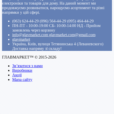
електроніки та товарів для дому. На даний момент ми
продовжуємо розвиватися, нарощуємо асортимент та різні
напрямки у цій сфері.
(063) 624-44-29 (096) 564-44-29 (095) 464-44-29
ПН-ПТ - 10:00-19:00 CБ- 10:00-14:00 НД - Прийом
замовлень через корзину
info@glavmarket.com glavmarket.com@gmail.com
glavmarket
Україна, Київ, вулиця Тетянинська 4 (Леваневского)
Доставка напряму зї складу!
ГЛАВМАРКЕТ™ © 2015-2026
Зв’язатися з нами
Виробники
Акції
Мапа сайту