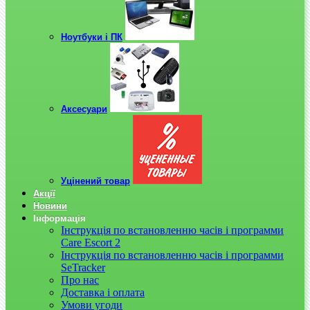
Ноутбуки і ПК
Аксесуари
Уцінений товар
Акції
Новини
Інформація
Інструкція по встановленню часів і программи
Care Escort 2
Інструкція по встановленню часів і программи
SeTracker
Про нас
Доставка і оплата
Умови угоди