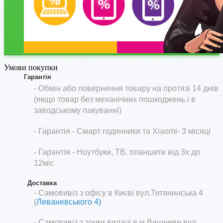
Умови покупки
Гарантія
- Обмін або повернення товару на протязі 14 днів
(якщо товар без механічних пошкоджень і в
заводському пакуванні)
-
Гарантія - Смарт годинники та Xiaomi- 3 місяці
- Гарантія - Ноутбуки, ТВ, планшети від 3х до
12міс
Доставка
- Самовивіз з офісу в Києві вул.Тетянинська 4
(
Леваневського 4)
- Самовивіз з точки видачі в м.Вишневе вул.