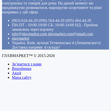
електроніки та товарів для дому. На даний момент ми
продовжуємо розвиватися, нарощуємо асортимент та різні
напрямки у цій сфері.
(063) 624-44-29 (096) 564-44-29 (095) 464-44-29
ПН-ПТ - 10:00-19:00 CБ- 10:00-14:00 НД - Прийом
замовлень через корзину
info@glavmarket.com glavmarket.com@gmail.com
glavmarket
Україна, Київ, вулиця Тетянинська 4 (Леваневского)
Доставка напряму зї складу!
ГЛАВМАРКЕТ™ © 2015-2026
Зв’язатися з нами
Виробники
Акції
Мапа сайту