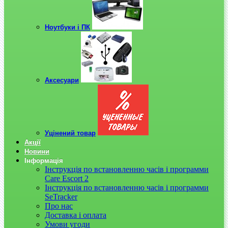
Ноутбуки і ПК
Аксесуари
Уцінений товар
Акції
Новини
Інформація
Інструкція по встановленню часів і программи
Care Escort 2
Інструкція по встановленню часів і программи
SeTracker
Про нас
Доставка і оплата
Умови угоди