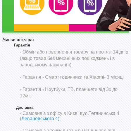
Умови покупки
Гарантія
- Обмін або повернення товару на протязі 14 днів
(якщо товар без механічних пошкоджень і в
заводському пакуванні)
-
Гарантія - Смарт годинники та Xiaomi- 3 місяці
- Гарантія - Ноутбуки, ТВ, планшети від 3х до
12міс
Доставка
- Самовивіз з офісу в Києві вул.Тетянинська 4
(
Леваневського 4)
- Самовивіз з точки видачі в м.Вишневе вул.