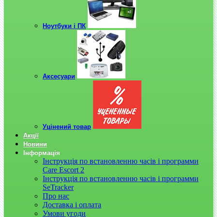
Ноутбуки і ПК
Аксесуари
Уцінений товар
Акції
Новини
Інформація
Інструкція по встановленню часів і программи
Care Escort 2
Інструкція по встановленню часів і программи
SeTracker
Про нас
Доставка і оплата
Умови угоди