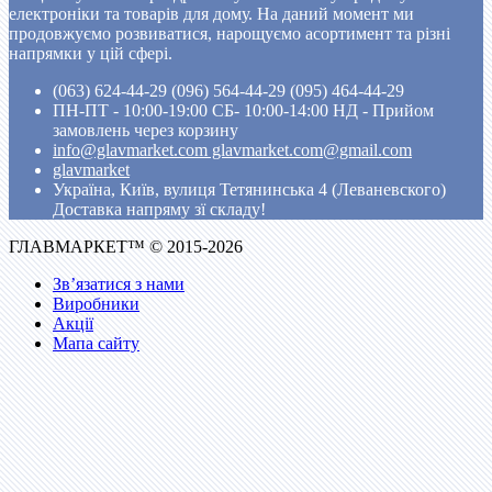
електроніки та товарів для дому. На даний момент ми
продовжуємо розвиватися, нарощуємо асортимент та різні
напрямки у цій сфері.
(063) 624-44-29 (096) 564-44-29 (095) 464-44-29
ПН-ПТ - 10:00-19:00 CБ- 10:00-14:00 НД - Прийом
замовлень через корзину
info@glavmarket.com glavmarket.com@gmail.com
glavmarket
Україна, Київ, вулиця Тетянинська 4 (Леваневского)
Доставка напряму зї складу!
ГЛАВМАРКЕТ™ © 2015-2026
Зв’язатися з нами
Виробники
Акції
Мапа сайту