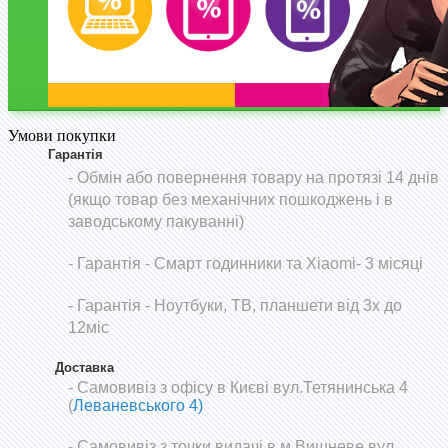
Умови покупки
Гарантія
- Обмін або повернення товару на протязі 14 днів
(якщо товар без механічних пошкоджень і в
заводському пакуванні)
-
Гарантія - Смарт годинники та Xiaomi- 3 місяці
- Гарантія - Ноутбуки, ТВ, планшети від 3х до
12міс
Доставка
- Самовивіз з офісу в Києві вул.Тетянинська 4
(
Леваневського 4)
- Самовивіз з точки видачі в м.Вишневе вул.