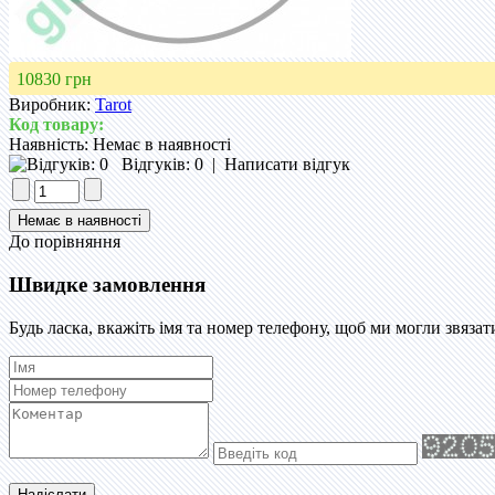
10830 грн
Виробник:
Tarot
Код товару:
Наявність:
Немає в наявності
Відгуків: 0
|
Написати відгук
До порівняння
Швидке замовлення
Будь ласка, вкажіть імя та номер телефону, щоб ми могли звязат
Надіслати