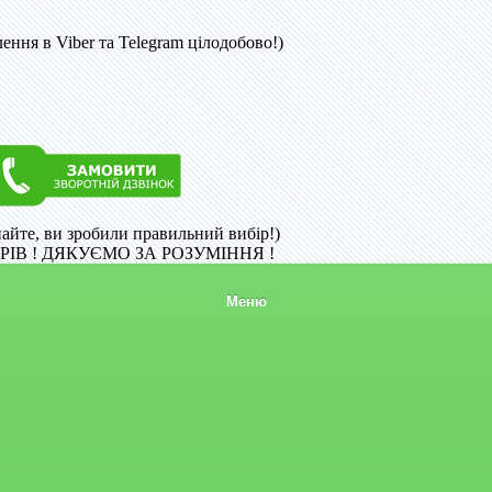
ння в Viber та Telegram цілодобово!)
найте, ви зробили правильний вибір!)
ІВ ! ДЯКУЄМО ЗА РОЗУМІННЯ !
Меню