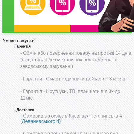
Умови покупки
Гарантія
- Обмін або повернення товару на протязі 14 днів
(якщо товар без механічних пошкоджень і в
заводському пакуванні)
-
Гарантія - Смарт годинники та Xiaomi- 3 місяці
- Гарантія - Ноутбуки, ТВ, планшети від 3х до
12міс
Доставка
- Самовивіз з офісу в Києві вул.Тетянинська 4
(
Леваневського 4)
- Самовивіз з точки видачі в м.Вишневе вул.