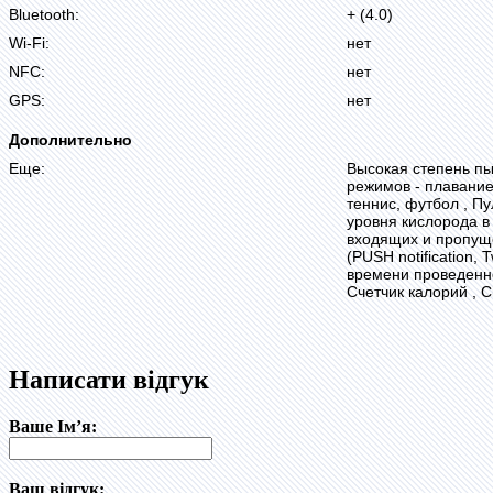
Bluetooth:
+ (4.0)
Wi-Fi:
нет
NFC:
нет
GPS:
нет
Дополнительно
Еще:
Высокая степень пы
режимов - плавание,
теннис, футбол , П
уровня кислорода в 
входящих и пропущ
(PUSH notification,
времени проведенно
Счетчик калорий , 
Написати відгук
Ваше Ім’я:
Ваш відгук: