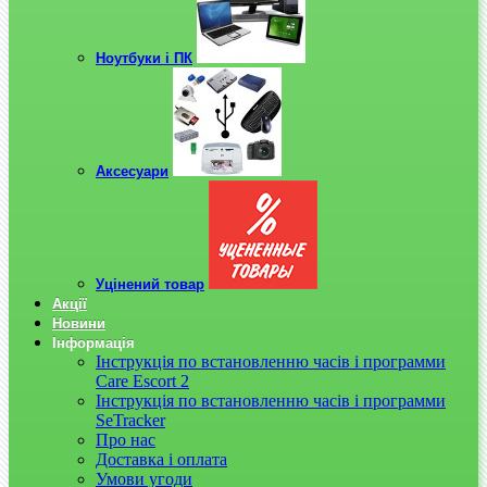
Ноутбуки і ПК
Аксесуари
Уцінений товар
Акції
Новини
Інформація
Інструкція по встановленню часів і программи
Care Escort 2
Інструкція по встановленню часів і программи
SeTracker
Про нас
Доставка і оплата
Умови угоди