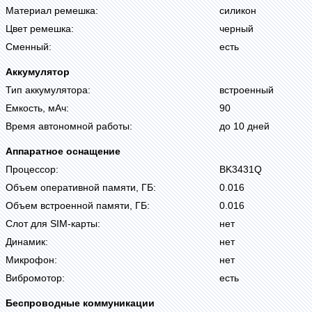
Материал ремешка:
силикон
Цвет ремешка:
черный
Сменный:
есть
Аккумулятор
Тип аккумулятора:
встроенный
Емкость, мАч:
90
Время автономной работы:
до 10 дней
Аппаратное оснащение
Процессор:
BK3431Q
Объем оперативной памяти, ГБ:
0.016
Объем встроенной памяти, ГБ:
0.016
Слот для SIM-карты:
нет
Динамик:
нет
Микрофон:
нет
Вибромотор:
есть
Беспроводные коммуникации