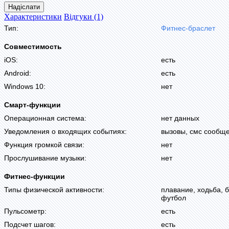
Надіслати
Характеристики
Відгуки (1)
Тип:
Фитнес-браслет
Совместимость
iOS:
есть
Android:
есть
Windows 10:
нет
Смарт-функции
Операционная система:
нет данных
Уведомления о входящих событиях:
вызовы, смс сообще
Функция громкой связи:
нет
Прослушивание музыки:
нет
Фитнес-функции
Типы физической активности:
плавание, ходьба, б
футбол
Пульсометр:
есть
Подсчет шагов:
есть