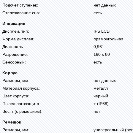
Подсчет ступенек:
нет данных
Отслеживание сна:
есть
Индикация
Дисплей, тип:
IPS LCD
Форма дисплея:
прямоугольная
Диагональ:
0,96"
Разрешение:
160 х 80
Сенсорный:
есть
Корпус
Размеры, мм:
нет данных
Материал корпуса:
металл
Цвет корпуса:
черный
Пыле/влагозащита:
+ (IP68)
Вес, г (с ремешком):
нет
Ремешок
Размеры, мм:
универсальный (ре