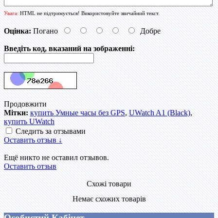
Увага:
HTML не підтримується! Використовуйте звичайний текст.
Оцінка:
Погано
Добре
Введіть код, вказаний на зображенні:
Продовжити
Мітки:
купить Умные часы без GPS
,
UWatch A1 (Black)
,
купить UWatch
Следить за отзывами
Оставить отзыв ↓
Ещё никто не оставил отзывов.
Оставить отзыв
Схожі товари
Немає схожих товарів
Особистий Кабінет