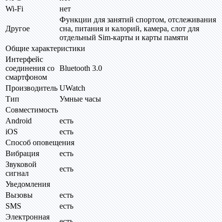
Wi-Fi
нет
Функции для занятий спортом, отслеживания
Другое
сна, питания и калорий, камера, слот для
отдельный Sim-карты и карты памяти
Общие характеристики
Интерфейс
соединения со
Bluetooth 3.0
смартфоном
Производитель
UWatch
Тип
Умные часы
Совместимость
Android
есть
iOS
есть
Способ оповещения
Вибрация
есть
Звуковой
есть
сигнал
Уведомления
Вызовы
есть
SMS
есть
Электронная
есть