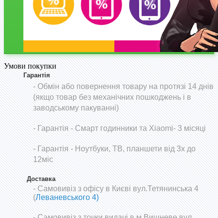
Умови покупки
Гарантія
- Обмін або повернення товару на протязі 14 днів
(якщо товар без механічних пошкоджень і в
заводському пакуванні)
-
Гарантія - Смарт годинники та Xiaomi- 3 місяці
- Гарантія - Ноутбуки, ТВ, планшети від 3х до
12міс
Доставка
- Самовивіз з офісу в Києві вул.Тетянинська 4
(
Леваневського 4)
- Самовивіз з точки видачі в м.Вишневе вул.