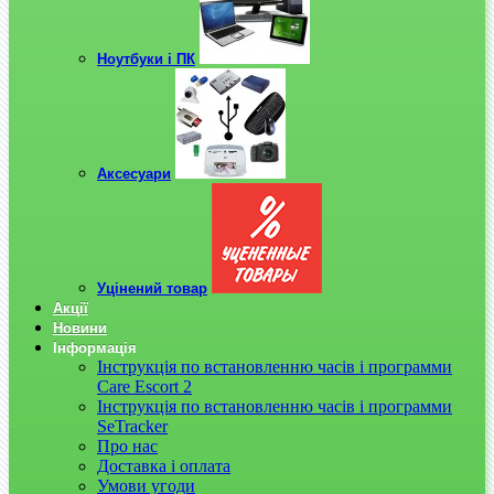
Ноутбуки і ПК
Аксесуари
Уцінений товар
Акції
Новини
Інформація
Інструкція по встановленню часів і программи
Care Escort 2
Інструкція по встановленню часів і программи
SeTracker
Про нас
Доставка і оплата
Умови угоди