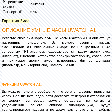
Разрешение
240х240
экрана
Сенсорный
есть
Гарантия 3мес
ОПИСАНИЕ УМНЫЕ ЧАСЫ UWATCH A1
Вставьте свою сим-карту в умные часы
UWatch
A1
и они станут
настоящим телефоном. Вы можете звонить, писать
смс.
UWatch
A1
Автономные Смарт Часы с цветным 1,54″
сенсорным TFT экраном, поддерживает sim карту (звонки, смс,
интернет), Bluetooth. Устройство проигрывает музыку, совершает
и принимает звонки, имеет встроенные фитнес функции
(шагометр, мониторинг сна), камеру 1.3 Мп.
ФУНКЦИИ
UWATCH
A1
:
Вы можете получать сообщения и отвечать на звонки прямо на
часах. Больше нет надобности доставать телефон и отвлекаться
от дороги.
Вы всегда можете оставаться на связи, а
уведомления вашего личного планировщика, будут
транслироваться часами и не дадут вам в суете дня забыть