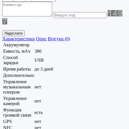
Надіслати
Характеристики
Опис
Відгуки (0)
Аккумулятор
Емкость, мАч
380
Способ
USB
зарядки
Время работы
до 3 дней
Дополнительно
Управление
музыкальным
нет
плеером
Управление
нет
камерой
Функция
есть
громкой связи
GPS
нет
NFC
нет