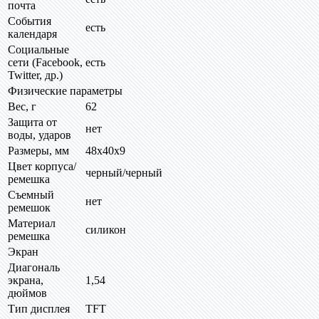
почта
События
есть
календаря
Социальные
сети (Facebook,
есть
Twitter, др.)
Физические параметры
Вес, г
62
Защита от
нет
воды, ударов
Размеры, мм
48x40x9
Цвет корпуса/
черный/черный
ремешка
Съемный
нет
ремешок
Материал
силикон
ремешка
Экран
Диагональ
экрана,
1,54
дюймов
Тип дисплея
TFT