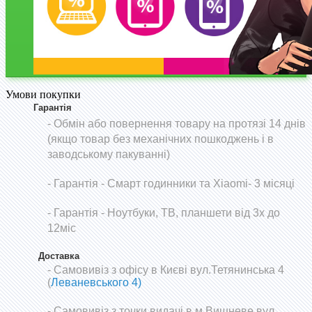
Умови покупки
Гарантія
- Обмін або повернення товару на протязі 14 днів
(якщо товар без механічних пошкоджень і в
заводському пакуванні)
-
Гарантія - Смарт годинники та Xiaomi- 3 місяці
- Гарантія - Ноутбуки, ТВ, планшети від 3х до
12міс
Доставка
- Самовивіз з офісу в Києві вул.Тетянинська 4
(
Леваневського 4)
- Самовивіз з точки видачі в м.Вишневе вул.