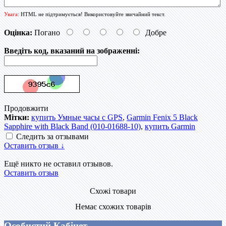
Увага:
HTML не підтримується! Використовуйте звичайний текст.
Оцінка:
Погано
Добре
Введіть код, вказаний на зображенні:
Продовжити
Мітки:
купить Умные часы с GPS
,
Garmin Fenix 5 Black
Sapphire with Black Band (010-01688-10)
,
купить Garmin
Следить за отзывами
Оставить отзыв ↓
Ещё никто не оставил отзывов.
Оставить отзыв
Схожі товари
Немає схожих товарів
Особистий Кабінет