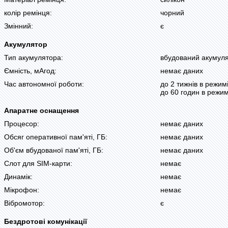
колір ремінця:
чорний
Змінний:
є
Акумулятор
Тип акумулятора:
вбудований акумул
Ємність, мАгод:
немає даних
Час автономної роботи:
до 2 тижнів в режим
до 60 годин в режим
Апаратне оснащення
Процесор:
немає даних
Обсяг оперативної пам'яті, ГБ:
немає даних
Об'єм вбудованої пам'яті, ГБ:
немає даних
Слот для SIM-карти:
немає
Динамік:
немає
Мікрофон:
немає
Вібромотор:
є
Бездротові комунікації