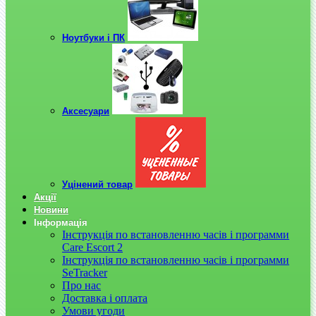
Ноутбуки і ПК
Аксесуари
Уцінений товар
Акції
Новини
Інформація
Інструкція по встановленню часів і программи
Care Escort 2
Інструкція по встановленню часів і программи
SeTracker
Про нас
Доставка і оплата
Умови угоди