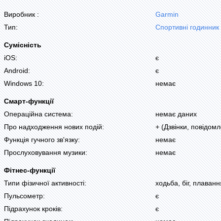
Виробник :
Garmin
Тип:
Спортивні годинник
Сумісність
iOS:
є
Android:
є
Windows 10:
немає
Смарт-функції
Операційна система:
немає даних
Про надходження нових подій:
+ (Дзвінки, повідом
Функція гучного зв'язку:
немає
Прослуховування музики:
немає
Фітнес-функції
Типи фізичної активності:
ходьба, біг, плаванн
Пульсометр:
є
Підрахунок кроків:
є