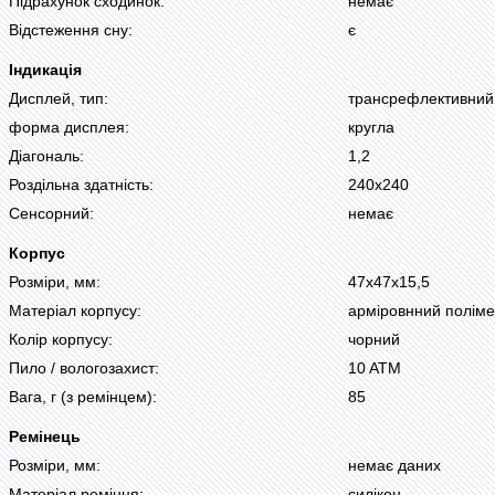
Підрахунок сходинок:
немає
Відстеження сну:
є
Індикація
Дисплей, тип:
трансрефлективний 
форма дисплея:
кругла
Діагональ:
1,2
Роздільна здатність:
240х240
Сенсорний:
немає
Корпус
Розміри, мм:
47х47х15,5
Матеріал корпусу:
арміровнний поліме
Колір корпусу:
чорний
Пило / вологозахист:
10 ATM
Вага, г (з ремінцем):
85
Ремінець
Розміри, мм:
немає даних
Матеріал ремінця:
силікон