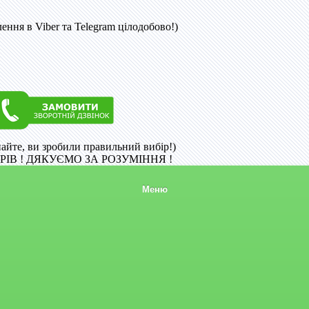
ння в Viber та Telegram цілодобово!)
найте, ви зробили правильний вибір!)
ІВ ! ДЯКУЄМО ЗА РОЗУМІННЯ !
Меню