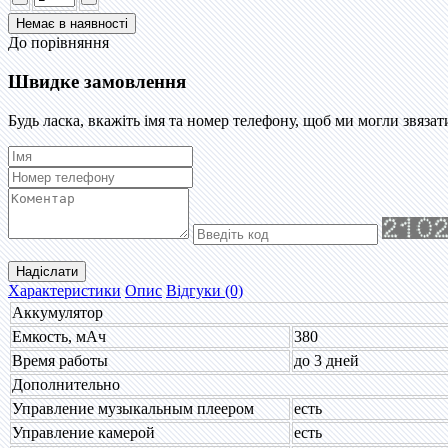
До порівняння
Швидке замовлення
Будь ласка, вкажіть імя та номер телефону, щоб ми могли звязат
Надіслати
Характеристики
Опис
Відгуки (0)
Аккумулятор
Емкость, мАч
380
Время работы
до 3 дней
Дополнительно
Управление музыкальным плеером
есть
Управление камерой
есть