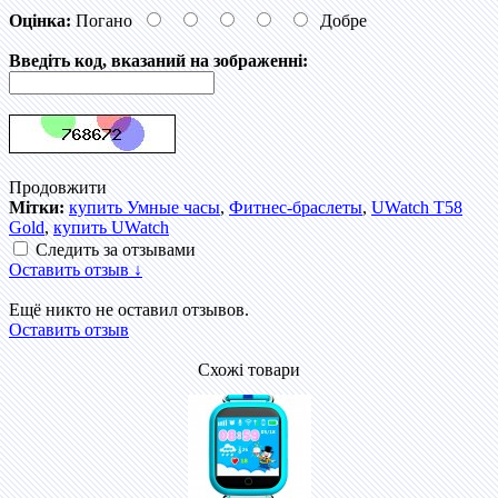
Оцінка:
Погано
Добре
Введіть код, вказаний на зображенні:
Продовжити
Мітки:
купить Умные часы
,
Фитнес-браслеты
,
UWatch T58
Gold
,
купить UWatch
Следить за отзывами
Оставить отзыв ↓
Ещё никто не оставил отзывов.
Оставить отзыв
Схожі товари