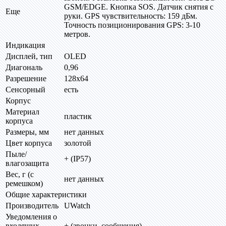
GSM/EDGE. Кнопка SOS. Датчик снятия с
Еще
руки. GPS чувствительность: 159 дБм.
Точность позиционирования GPS: 3-10
метров.
Индикация
Дисплей, тип
OLED
Диагональ
0,96
Разрешение
128х64
Сенсорный
есть
Корпус
Материал
пластик
корпуса
Размеры, мм
нет данных
Цвет корпуса
золотой
Пыле/
+ (IP57)
влагозащита
Вес, г (с
нет данных
ремешком)
Общие характеристики
Производитель
UWatch
Уведомления о
входящих
+ (звонки, сообщения)