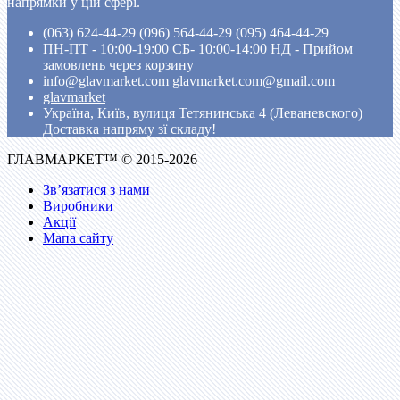
напрямки у цій сфері.
(063) 624-44-29 (096) 564-44-29 (095) 464-44-29
ПН-ПТ - 10:00-19:00 CБ- 10:00-14:00 НД - Прийом
замовлень через корзину
info@glavmarket.com glavmarket.com@gmail.com
glavmarket
Україна, Київ, вулиця Тетянинська 4 (Леваневского)
Доставка напряму зї складу!
ГЛАВМАРКЕТ™ © 2015-2026
Зв’язатися з нами
Виробники
Акції
Мапа сайту