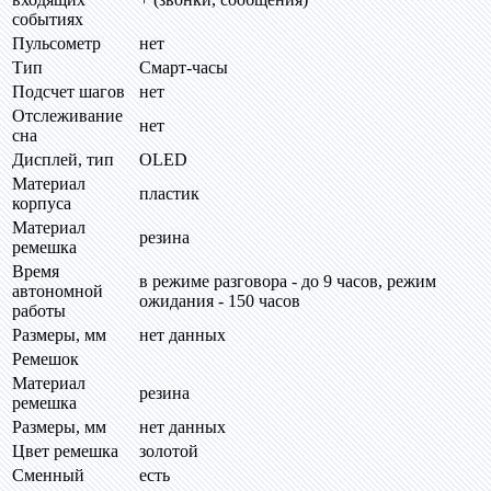
событиях
Пульсометр
нет
Тип
Смарт-часы
Подсчет шагов
нет
Отслеживание
нет
сна
Дисплей, тип
OLED
Материал
пластик
корпуса
Материал
резина
ремешка
Время
в режиме разговора - до 9 часов, режим
автономной
ожидания - 150 часов
работы
Размеры, мм
нет данных
Ремешок
Материал
резина
ремешка
Размеры, мм
нет данных
Цвет ремешка
золотой
Сменный
есть