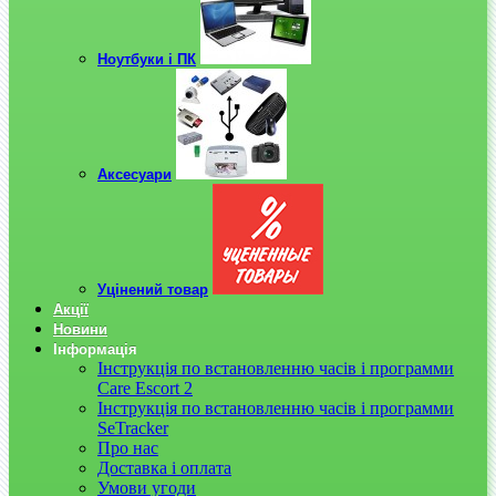
Ноутбуки і ПК
Аксесуари
Уцінений товар
Акції
Новини
Інформація
Інструкція по встановленню часів і программи
Care Escort 2
Інструкція по встановленню часів і программи
SeTracker
Про нас
Доставка і оплата
Умови угоди