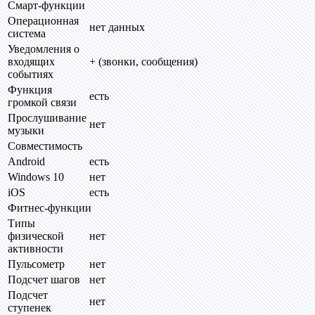
Смарт-функции
Операционная
нет данных
система
Уведомления о
входящих
+ (звонки, сообщения)
событиях
Функция
есть
громкой связи
Прослушивание
нет
музыки
Совместимость
Android
есть
Windows 10
нет
iOS
есть
Фитнес-функции
Типы
физической
нет
активности
Пульсометр
нет
Подсчет шагов
нет
Подсчет
нет
ступенек