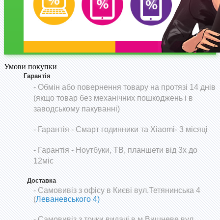
Умови покупки
Гарантія
- Обмін або повернення товару на протязі 14 днів
(якщо товар без механічних пошкоджень і в
заводському пакуванні)
-
Гарантія - Смарт годинники та Xiaomi- 3 місяці
- Гарантія - Ноутбуки, ТВ, планшети від 3х до
12міс
Доставка
- Самовивіз з офісу в Києві вул.Тетянинська 4
(
Леваневського 4)
- Самовивіз з точки видачі в м.Вишневе вул.