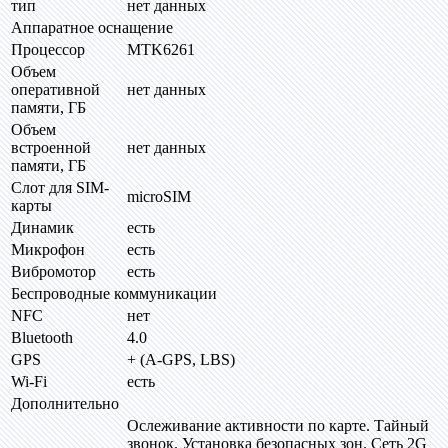
тип
нет данных
Аппаратное оснащение
Процессор
MTK6261
Объем
оперативной
нет данных
памяти, ГБ
Объем
встроенной
нет данных
памяти, ГБ
Слот для SIM-
microSIM
карты
Динамик
есть
Микрофон
есть
Вибромотор
есть
Беспроводные коммуникации
NFC
нет
Bluetooth
4.0
GPS
+ (A-GPS, LBS)
Wi-Fi
есть
Дополнительно
Ослеживание активности по карте. Тайный
звонок. Установка безопасных зон. Сеть 2G