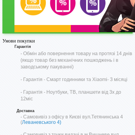
Умови покупки
Гарантія
- Обмін або повернення товару на протязі 14 днів
(якщо товар без механічних пошкоджень і в
заводському пакуванні)
-
Гарантія - Смарт годинники та Xiaomi- 3 місяці
- Гарантія - Ноутбуки, ТВ, планшети від 3х до
12міс
Доставка
- Самовивіз з офісу в Києві вул.Тетянинська 4
(
Леваневського 4)
- Самовивіз з точки видачі в м.Вишневе вул.