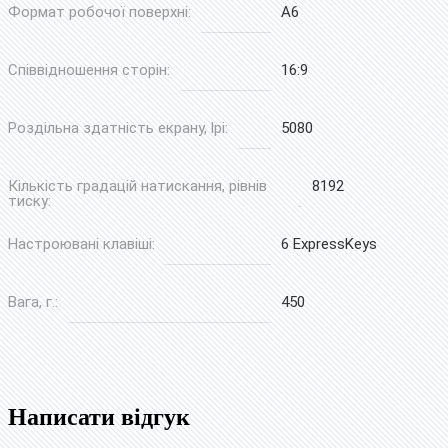
Формат робочої поверхні:
A6
Співвідношення сторін:
16:9
Роздільна здатність екрану, lpi:
5080
Кількість градацій натискання, рівнів
8192
тиску:
Настроювані клавіші:
6 ExpressKeys
Вага, г.:
450
Колір планешету:
Чорний
Написати відгук
Розміри, мм:::
269x170x8,45