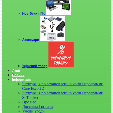
Ноутбуки і ПК
Аксесуари
Уцінений товар
Акції
Новини
Інформація
Інструкція по встановленню часів і программи
Care Escort 2
Інструкція по встановленню часів і программи
SeTracker
Про нас
Доставка і оплата
Умови угоди