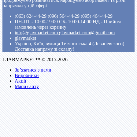
продовжуємо розвиватися, нарощуємо асортимент та різні
напрямки у цій сфері.
(063) 624-44-29 (096) 564-44-29 (095) 464-44-29
ПН-ПТ - 10:00-19:00 CБ- 10:00-14:00 НД - Прийом
замовлень через корзину
info@glavmarket.com glavmarket.com@gmail.com
glavmarket
Україна, Київ, вулиця Тетянинська 4 (Леваневского)
Доставка напряму зї складу!
ГЛАВМАРКЕТ™ © 2015-2026
Зв’язатися з нами
Виробники
Акції
Мапа сайту