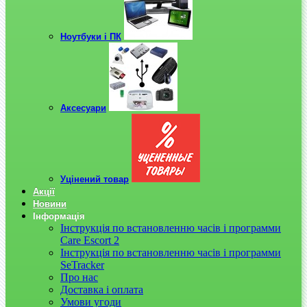
Ноутбуки і ПК
Аксесуари
Уцінений товар
Акції
Новини
Інформація
Інструкція по встановленню часів і программи
Care Escort 2
Інструкція по встановленню часів і программи
SeTracker
Про нас
Доставка і оплата
Умови угоди