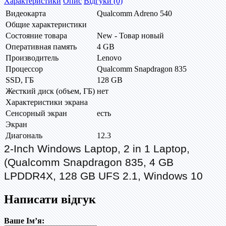
Характеристики
Опис
Відгуки (0)
Видеокарта
Qualcomm Adreno 540
Общие характеристики
Состояние товара
New - Товар новый
Оперативная память
4 GB
Производитель
Lenovo
Процессор
Qualcomm Snapdragon 835
SSD, ГБ
128 GB
Жесткий диск (объем, ГБ)
нет
Характеристики экрана
Сенсорный экран
есть
Экран
Диагональ
12.3
2-Inch Windows Laptop, 2 in 1 Laptop,
(Qualcomm Snapdragon 835, 4 GB
LPDDR4X, 128 GB UFS 2.1, Windows 10
Написати відгук
Ваше Ім’я: