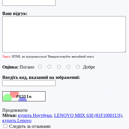
Ваш відгук:
Увага:
HTML не підтримується! Використовуйте звичайний текст.
Оцінка:
Погано
Добре
Введіть код, вказаний на зображенні:
Продовжити
Мітки:
купить Ноутбуки
,
LENOVO MIIX 630 (81F10001US)
,
купить Lenovo
Следить за отзывами