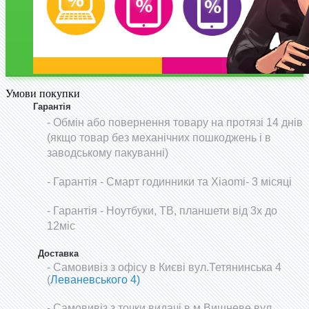
Умови покупки
Гарантія
- Обмін або повернення товару на протязі 14 днів
(якщо товар без механічних пошкоджень і в
заводському пакуванні)
-
Гарантія - Смарт годинники та Xiaomi- 3 місяці
- Гарантія - Ноутбуки, ТВ, планшети від 3х до
12міс
Доставка
- Самовивіз з офісу в Києві вул.Тетянинська 4
(
Леваневського 4)
- Самовивіз з точки видачі в м.Вишневе вул.