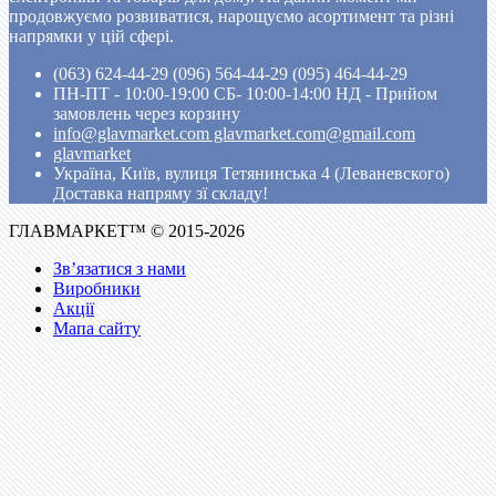
продовжуємо розвиватися, нарощуємо асортимент та різні
напрямки у цій сфері.
(063) 624-44-29 (096) 564-44-29 (095) 464-44-29
ПН-ПТ - 10:00-19:00 CБ- 10:00-14:00 НД - Прийом
замовлень через корзину
info@glavmarket.com glavmarket.com@gmail.com
glavmarket
Україна, Київ, вулиця Тетянинська 4 (Леваневского)
Доставка напряму зї складу!
ГЛАВМАРКЕТ™ © 2015-2026
Зв’язатися з нами
Виробники
Акції
Мапа сайту