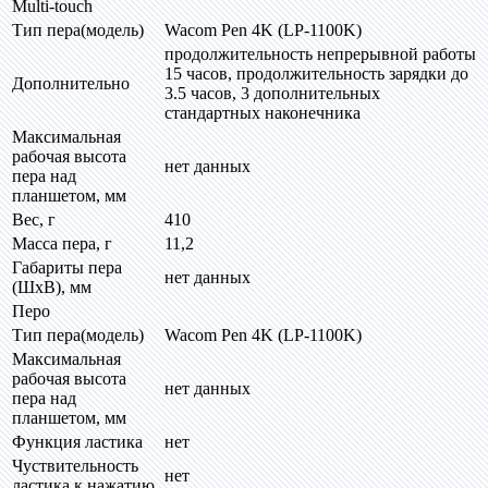
Multi-touch
Тип пера(модель)
Wacom Pen 4K (LP-1100K)
продолжительность непрерывной работы
15 часов, продолжительность зарядки до
Дополнительно
3.5 часов, 3 дополнительных
стандартных наконечника
Максимальная
рабочая высота
нет данных
пера над
планшетом, мм
Вес, г
410
Масса пера, г
11,2
Габариты пера
нет данных
(ШхВ), мм
Перо
Тип пера(модель)
Wacom Pen 4K (LP-1100K)
Максимальная
рабочая высота
нет данных
пера над
планшетом, мм
Функция ластика
нет
Чуствительность
нет
ластика к нажатию