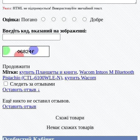
Увага:
HTML не підтримується! Використовуйте звичайний текст.
Оцінка:
Погано
Добре
Введіть код, вказаний на зображенні:
Продовжити
Мітки:
купить Планшеты и книги
,
Wacom Intuos M Bluetooth
Pistachio (CTL-6100WLE-N)
,
купить Wacom
Следить за отзывами
Оставить отзыв ↓
Ещё никто не оставил отзывов.
Оставить отзыв
Схожі товари
Немає схожих товарів
Особистий Кабінет