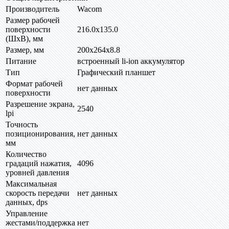
Производитель
Wacom
Размер рабочей
поверхности
216.0x135.0
(ШхВ), мм
Размер, мм
200х264х8.8
Питание
встроенный li-ion аккумулятор
Тип
Графический планшет
Формат рабочей
нет данных
поверхности
Разрешение экрана,
2540
lpi
Точность
позиционирования,
нет данных
мм
Количество
градаций нажатия,
4096
уровней давления
Максимальная
скорость передачи
нет данных
данных, dps
Управление
жестами/поддержка
нет