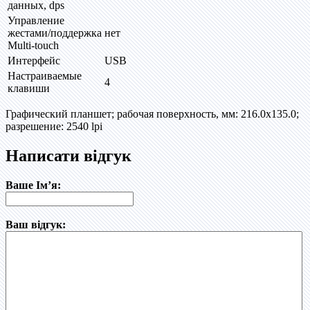
данных, dps
Управление
жестами/поддержка
нет
Multi-touch
Интерфейс
USB
Настраиваемые
4
клавиши
Графический планшет; рабочая поверхность, мм: 216.0x135.0;
разрешение: 2540 lpi
Написати відгук
Ваше Ім’я:
Ваш відгук: