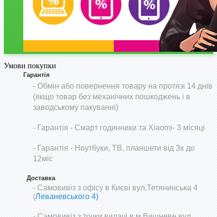
Умови покупки
Гарантія
- Обмін або повернення товару на протязі 14 днів
(якщо товар без механічних пошкоджень і в
заводському пакуванні)
-
Гарантія - Смарт годинники та Xiaomi- 3 місяці
- Гарантія - Ноутбуки, ТВ, планшети від 3х до
12міс
Доставка
- Самовивіз з офісу в Києві вул.Тетянинська 4
(
Леваневського 4)
- Самовивіз з точки видачі в м.Вишневе вул.