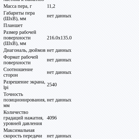
Масса пера, г
11,2
Габариты пера
нет данных
(ШхВ), мм
Планшет
Размер рабочей
поверхности
216.0x135.0
(ШхВ), мм
Диагональ, дюймов
нет данных
Формат рабочей
нет данных
поверхности
Соотношение
нет данных
сторон
Разрешение экрана,
2540
lpi
Точность
позиционирования,
нет данных
мм
Количество
градаций нажатия,
4096
уровней давления
Максимальная
скорость передачи
нет данных