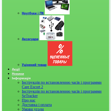
Ноутбуки і ПК
Аксесуари
Уцінений товар
Акції
Новини
Інформація
Інструкція по встановленню часів і программи
Care Escort 2
Інструкція по встановленню часів і программи
SeTracker
Про нас
Доставка і оплата
Умови угоди