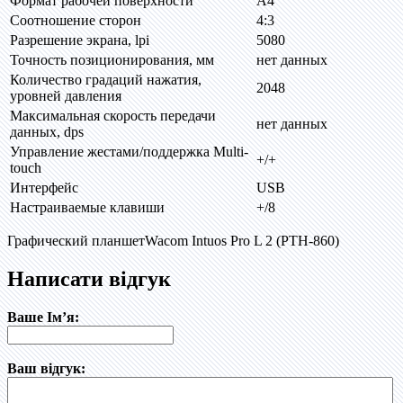
Формат рабочей поверхности
А4
Соотношение сторон
4:3
Разрешение экрана, lpi
5080
Точность позиционирования, мм
нет данных
Количество градаций нажатия,
2048
уровней давления
Максимальная скорость передачи
нет данных
данных, dps
Управление жестами/поддержка Multi-
+/+
touch
Интерфейс
USB
Настраиваемые клавиши
+/8
Графический планшетWacom Intuos Pro L 2 (PTH-860)
Написати відгук
Ваше Ім’я:
Ваш відгук: