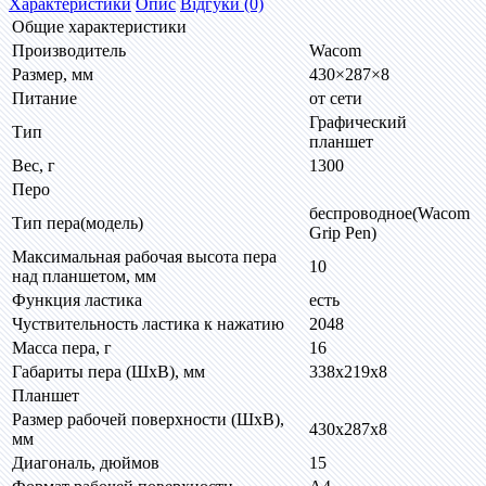
Характеристики
Опис
Відгуки (0)
Общие характеристики
Производитель
Wacom
Размер, мм
430×287×8
Питание
от сети
Графический
Тип
планшет
Вес, г
1300
Перо
беспроводное(Wacom
Тип пера(модель)
Grip Pen)
Максимальная рабочая высота пера
10
над планшетом, мм
Функция ластика
есть
Чуствительность ластика к нажатию
2048
Масса пера, г
16
Габариты пера (ШхВ), мм
338x219x8
Планшет
Размер рабочей поверхности (ШхВ),
430х287х8
мм
Диагональ, дюймов
15