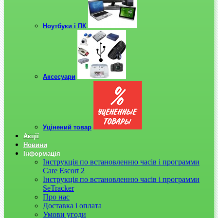
Ноутбуки і ПК
Аксесуари
Уцінений товар
Акції
Новини
Інформація
Інструкція по встановленню часів і программи
Care Escort 2
Інструкція по встановленню часів і программи
SeTracker
Про нас
Доставка і оплата
Умови угоди