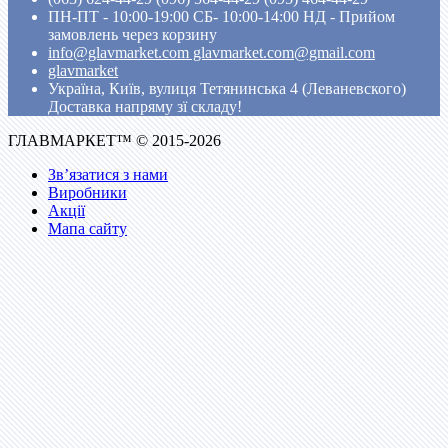
ПН-ПТ - 10:00-19:00 CБ- 10:00-14:00 НД - Прийом
замовлень через корзину
info@glavmarket.com glavmarket.com@gmail.com
glavmarket
Україна, Київ, вулиця Тетянинська 4 (Леваневского)
Доставка напряму зї складу!
ГЛАВМАРКЕТ™ © 2015-2026
Зв’язатися з нами
Виробники
Акції
Мапа сайту