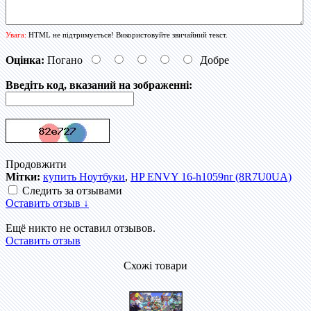
Увага:
HTML не підтримується! Використовуйте звичайний текст.
Оцінка:
Погано
Добре
Введіть код, вказаний на зображенні:
Продовжити
Мітки:
купить Ноутбуки
,
HP ENVY 16-h1059nr (8R7U0UA)
Следить за отзывами
Оставить отзыв ↓
Ещё никто не оставил отзывов.
Оставить отзыв
Схожі товари