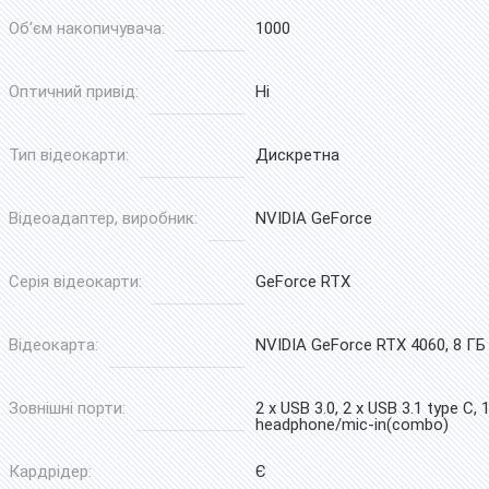
Об'єм накопичувача:
1000
Оптичний привід:
Ні
Тип відеокарти:
Дискретна
Відеоадаптер, виробник:
NVIDIA GeForce
Серія відеокарти:
GeForce RTX
Відеокарта:
NVIDIA GeForce RTX 4060, 8 ГБ
Зовнішні порти:
2 x USB 3.0, 2 x USB 3.1 type C, 
headphone/mic-in(combo)
Кардрідер:
Є