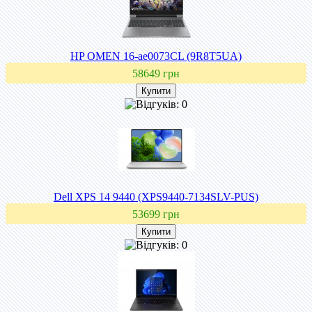
HP OMEN 16-ae0073CL (9R8T5UA)
58649 грн
Dell XPS 14 9440 (XPS9440-7134SLV-PUS)
53699 грн