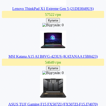
Lenovo ThinkPad X1 Extreme Gen 5 (21DE0049US)
57522 грн
MSI Katana A15 AI B8VG-423US (KATANAA15B8423)
54649 грн
ASUS TUF Gaming F15 FX507ZI (FX507ZI-F15.I74070)