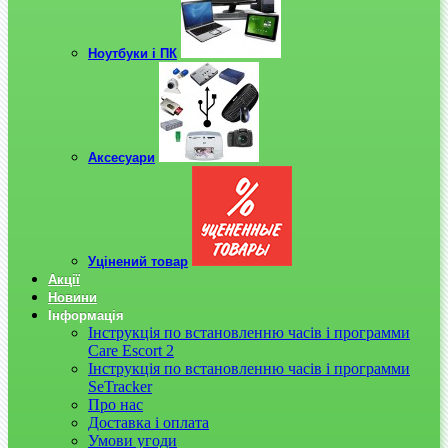
Ноутбуки і ПК
Аксесуари
Уцінений товар
Акції
Новини
Інформація
Інструкція по встановленню часів і программи
Care Escort 2
Інструкція по встановленню часів і программи
SeTracker
Про нас
Доставка і оплата
Умови угоди