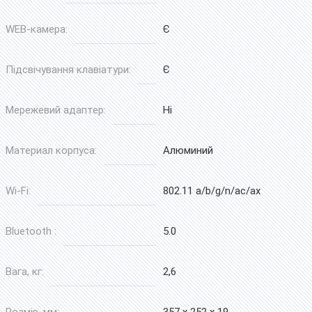
WEB-камера:
Є
Підсвічування клавіатури:
Є
Мережевий адаптер:
Ні
Материал корпуса:
Алюминий
Wi-Fi:
802.11 a/b/g/n/ac/ax
Bluetooth :
5.0
Вага, кг:
2,6
Розмір, мм:
357 x 252 x 19