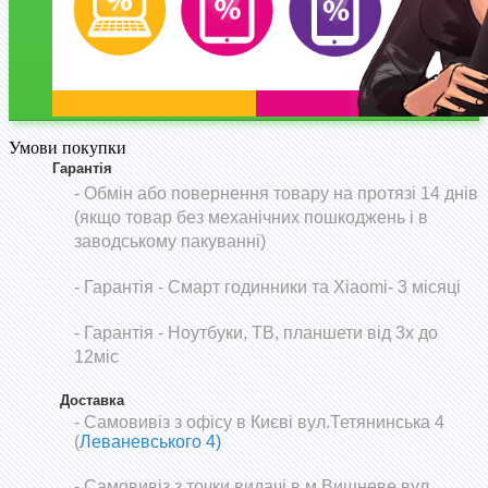
Умови покупки
Гарантія
- Обмін або повернення товару на протязі 14 днів
(якщо товар без механічних пошкоджень і в
заводському пакуванні)
-
Гарантія - Смарт годинники та Xiaomi- 3 місяці
- Гарантія - Ноутбуки, ТВ, планшети від 3х до
12міс
Доставка
- Самовивіз з офісу в Києві вул.Тетянинська 4
(
Леваневського 4)
- Самовивіз з точки видачі в м.Вишневе вул.