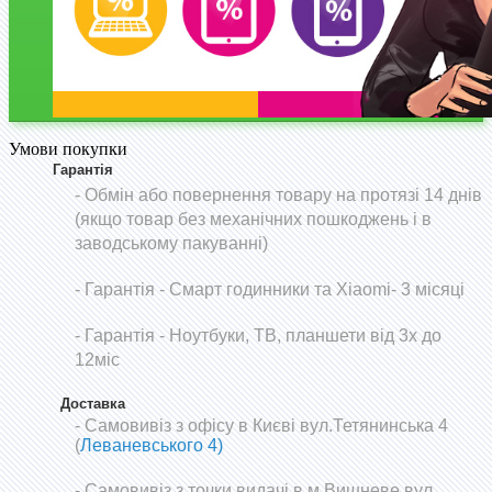
Умови покупки
Гарантія
- Обмін або повернення товару на протязі 14 днів
(якщо товар без механічних пошкоджень і в
заводському пакуванні)
-
Гарантія - Смарт годинники та Xiaomi- 3 місяці
- Гарантія - Ноутбуки, ТВ, планшети від 3х до
12міс
Доставка
- Самовивіз з офісу в Києві вул.Тетянинська 4
(
Леваневського 4)
- Самовивіз з точки видачі в м.Вишневе вул.