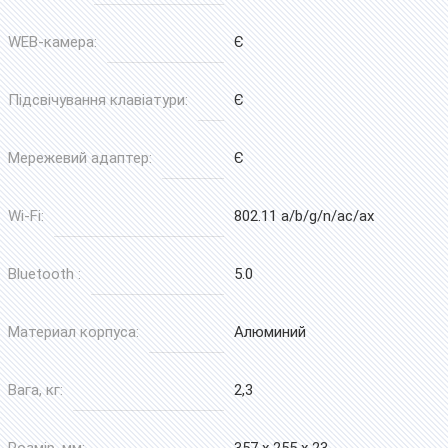
WEB-камера:
Є
Підсвічування клавіатури:
Є
Мережевий адаптер:
Є
Wi-Fi:
802.11 a/b/g/n/ac/ax
Bluetooth :
5.0
Материал корпуса:
Алюминий
Вага, кг:
2,3
Розмір, мм:
357 x 255 x 23