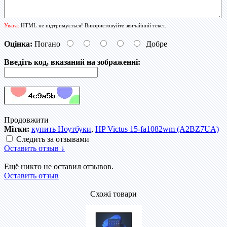
Увага:
HTML не підтримується! Використовуйте звичайний текст.
Оцінка:
Погано
Добре
Введіть код, вказаний на зображенні:
Продовжити
Мітки:
купить Ноутбуки
,
HP Victus 15-fa1082wm (A2BZ7UA)
Следить за отзывами
Оставить отзыв ↓
Ещё никто не оставил отзывов.
Оставить отзыв
Схожі товари