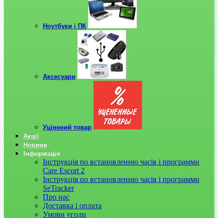
Ноутбуки і ПК
Аксесуари
Уцінений товар
Акції
Новини
Інформація
Інструкція по встановленню часів і программи
Care Escort 2
Інструкція по встановленню часів і программи
SeTracker
Про нас
Доставка і оплата
Умови угоди