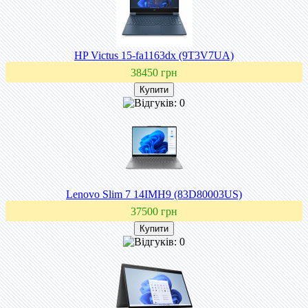
HP Victus 15-fa1163dx (9T3V7UA)
38450 грн
Lenovo Slim 7 14IMH9 (83D80003US)
37500 грн