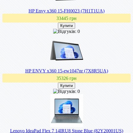
HP Envy x360 15-FH0023 (7H1T1UA)
33445 грн
HP ENVY x360 15-ew1047nr (7X8R5UA)
35326 грн
Lenovo IdeaPad Flex 7 14IRU8 Stone Blue (82Y20001US)