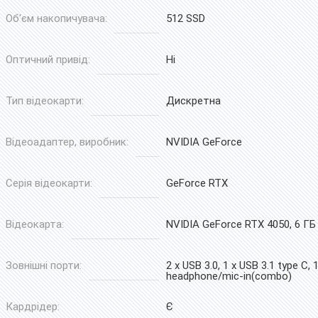
Об'єм накопичувача:
512 SSD
Оптичний привід:
Ні
Тип відеокарти:
Дискретна
Відеоадаптер, виробник:
NVIDIA GeForce
Серія відеокарти:
GeForce RTX
Відеокарта:
NVIDIA GeForce RTX 4050, 6 ГБ
Зовнішні порти:
2 x USB 3.0, 1 x USB 3.1 type C, 
headphone/mic-in(combo)
Кардрідер:
Є