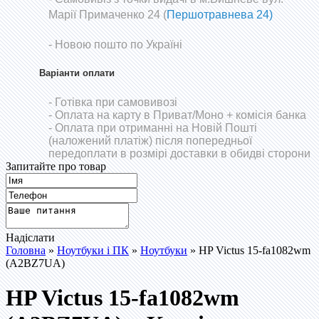
Марії Примаченко 24 (
Першотравнева 24)
- Новою пошто по Україні
Варіанти оплати
- Готівка при самовивозі
- Оплата на карту в Приват/Моно
+ комісія банка
- Оплата при отриманні на Новій Пошті
(наложений платіж) після попередньої
передоплати в розмірі доставки в обидві сторони
Запитайте про товар
Надіслати
Головна
»
Ноутбуки і ПК
»
Ноутбуки
» HP Victus 15-fa1082wm
(A2BZ7UA)
HP Victus 15-fa1082wm