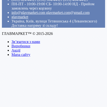
ПН-ПТ - 10:00-19:00 CБ- 10:00-14:00 НД - Прийом
замовлень через корзину
info@glavmarket.com glavmarket.com@gmail.com
glavmarket
Україна, Київ, вулиця Тетянинська 4 (Леваневского)
Доставка напряму зї складу!
ГЛАВМАРКЕТ™ © 2015-2026
Зв’язатися з нами
Виробники
Акції
Мапа сайту