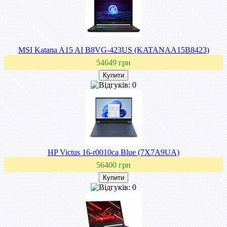
MSI Katana A15 AI B8VG-423US (KATANAA15B8423)
54649 грн
HP Victus 16-r0010ca Blue (7X7A9UA)
56400 грн