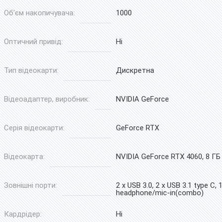
Об'єм накопичувача:
1000
Оптичний привід:
Ні
Тип відеокарти:
Дискретна
Відеоадаптер, виробник:
NVIDIA GeForce
Серія відеокарти:
GeForce RTX
Відеокарта:
NVIDIA GeForce RTX 4060, 8 ГБ
Зовнішні порти:
2 x USB 3.0, 2 x USB 3.1 type C, 
headphone/mic-in(combo)
Кардрідер:
Ні