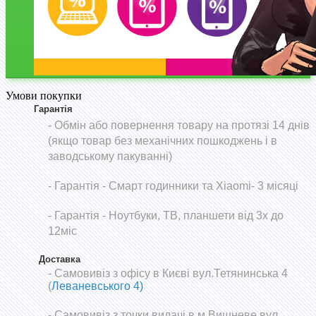
Умови покупки
Гарантія
- Обмін або повернення товару на протязі 14 днів
(якщо товар без механічних пошкоджень і в
заводському пакуванні)
-
Гарантія - Смарт годинники та Xiaomi- 3 місяці
- Гарантія - Ноутбуки, ТВ, планшети від 3х до
12міс
Доставка
- Самовивіз з офісу в Києві вул.Тетянинська 4
(
Леваневського 4)
- Самовивіз з точки видачі в м.Вишневе вул.