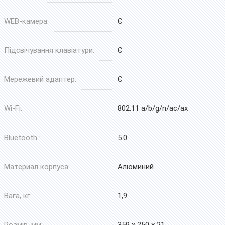
WEB-камера:
Є
Підсвічування клавіатури:
Є
Мережевий адаптер:
Є
Wi-Fi:
802.11 a/b/g/n/ac/ax
Bluetooth :
5.0
Материал корпуса:
Алюминий
Вага, кг:
1,9
Розмір, мм:
359 x 250 x 21