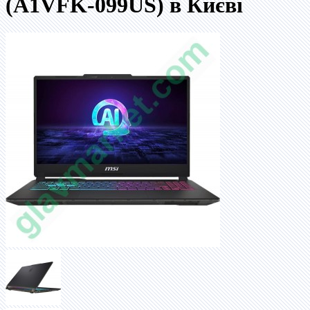
(A1VFK-099US) в Києві