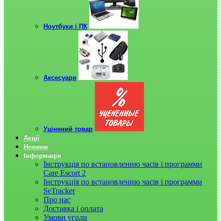
Ноутбуки і ПК
Аксесуари
Уцінений товар
Акції
Новини
Інформація
Інструкція по встановленню часів і программи
Care Escort 2
Інструкція по встановленню часів і программи
SeTracker
Про нас
Доставка і оплата
Умови угоди