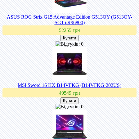
ASUS ROG Strix G15 Advantage Edition G513QY (G513QY-
SG15.R96800)
52255 грн
MSI Sword 16 HX B14VFKG (B14VFKG-202US)
49549 грн