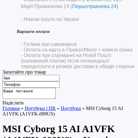
Марії Примаченко 24 (
Першотравнева 24)
- Новою пошто по Україні
Варіанти оплати
- Готівка при самовивозі
- Оплата на карту в Приват/Моно
+ комісія банка
- Оплата при отриманні на Новій Пошті
(наложений платіж) після попередньої
передоплати в розмірі доставки в обидві сторони
Запитайте про товар
Надіслати
Головна
»
Ноутбуки і ПК
»
Ноутбуки
» MSI Cyborg 15 AI
A1VFK (A1VFK-099US)
MSI Cyborg 15 AI A1VFK