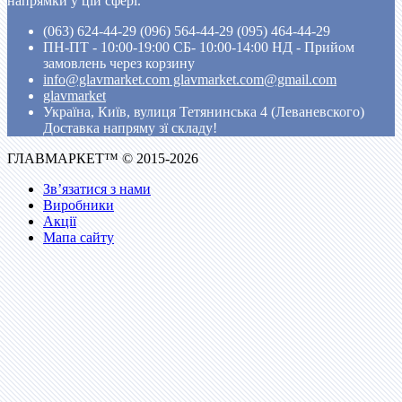
напрямки у цій сфері.
(063) 624-44-29 (096) 564-44-29 (095) 464-44-29
ПН-ПТ - 10:00-19:00 CБ- 10:00-14:00 НД - Прийом
замовлень через корзину
info@glavmarket.com glavmarket.com@gmail.com
glavmarket
Україна, Київ, вулиця Тетянинська 4 (Леваневского)
Доставка напряму зї складу!
ГЛАВМАРКЕТ™ © 2015-2026
Зв’язатися з нами
Виробники
Акції
Мапа сайту